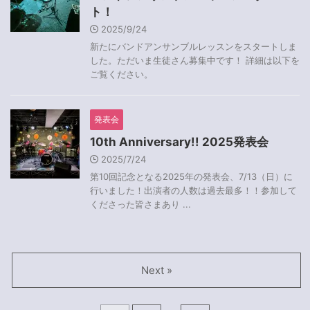
ト！
2025/9/24
新たにバンドアンサンブルレッスンをスタートしま
した。ただいま生徒さん募集中です！ 詳細は以下を
ご覧ください。
発表会
10th Anniversary!! 2025発表会
2025/7/24
第10回記念となる2025年の発表会、7/13（日）に
行いました！出演者の人数は過去最多！！参加して
くださった皆さまあり ...
Next »