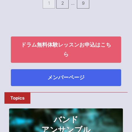
1
2
…
9
ドラム無料体験レッスンお申込はこち
ら
メンバーページ
Topics
バンド
アンサンブル