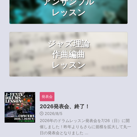
アンサンブル
レッスン
ジャズ理論
作曲編曲
レッスン
発表会
2026発表会、終了！
2026/8/5
2026年のドラムレッスン発表会を7/26（日）に開
催しました！昨年よりもさらに規模を拡大して丸一
日の発表会となりました ...