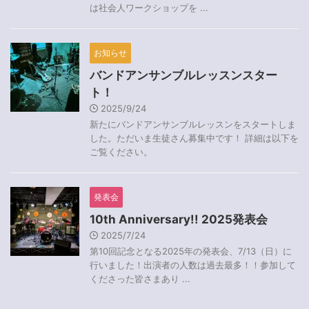
は社会人ワークショップを ...
お知らせ
バンドアンサンブルレッスンスター
ト！
2025/9/24
新たにバンドアンサンブルレッスンをスタートしま
した。ただいま生徒さん募集中です！ 詳細は以下を
ご覧ください。
発表会
10th Anniversary!! 2025発表会
2025/7/24
第10回記念となる2025年の発表会、7/13（日）に
行いました！出演者の人数は過去最多！！参加して
くださった皆さまあり ...