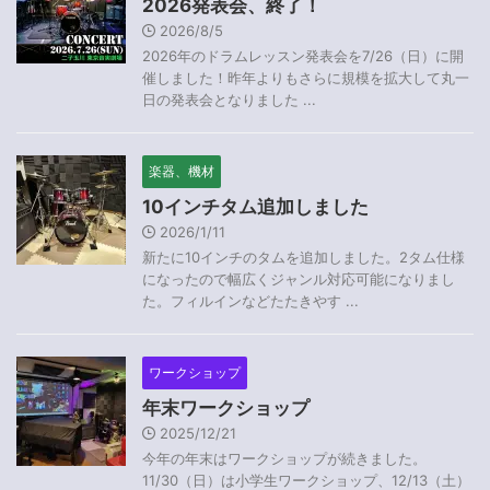
2026発表会、終了！
2026/8/5
2026年のドラムレッスン発表会を7/26（日）に開
催しました！昨年よりもさらに規模を拡大して丸一
日の発表会となりました ...
楽器、機材
10インチタム追加しました
2026/1/11
新たに10インチのタムを追加しました。2タム仕様
になったので幅広くジャンル対応可能になりまし
た。フィルインなどたたきやす ...
ワークショップ
年末ワークショップ
2025/12/21
今年の年末はワークショップが続きました。
11/30（日）は小学生ワークショップ、12/13（土）