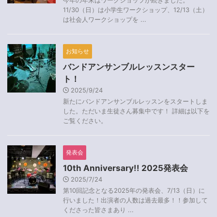
11/30（日）は小学生ワークショップ、12/13（土）
は社会人ワークショップを ...
お知らせ
バンドアンサンブルレッスンスター
ト！
2025/9/24
新たにバンドアンサンブルレッスンをスタートしま
した。ただいま生徒さん募集中です！ 詳細は以下を
ご覧ください。
発表会
10th Anniversary!! 2025発表会
2025/7/24
第10回記念となる2025年の発表会、7/13（日）に
行いました！出演者の人数は過去最多！！参加して
くださった皆さまあり ...